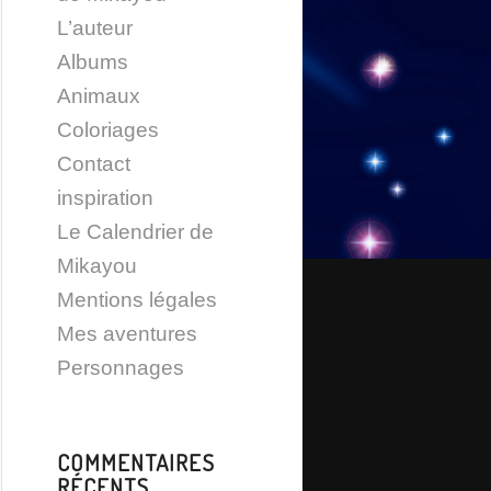
L’auteur
Albums
Animaux
Coloriages
Contact
inspiration
Le Calendrier de
Mikayou
Mentions légales
Mes aventures
Personnages
COMMENTAIRES
RÉCENTS