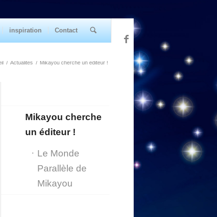
inspiration
Contact
il
/
Actualités
/
Mikayou cherche un éditeur !
Mikayou cherche
un éditeur !
Le Monde
Parallèle de
Mikayou